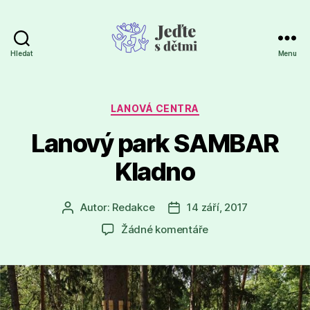
Hledat
Menu
Jeďte
s
dětmi
Rubriky
LANOVÁ CENTRA
Lanový park SAMBAR
Kladno
Autor:
Redakce
14 září, 2017
Autor
Datum
příspěvku
příspěvku
u
Žádné komentáře
textu
s
názvem
Lanový
park