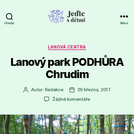
Hledat
Menu
Jeďte
s
dětmi
Rubriky
LANOVÁ CENTRA
Lanový park PODHŮRA
Chrudim
Autor:
Redakce
29 března, 2017
Autor
Datum
příspěvku
příspěvku
u
Žádné komentáře
textu
s
názvem
Lanový
park