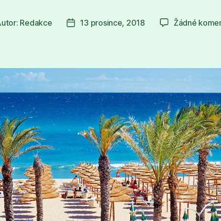
utor:
Redakce
13 prosince, 2018
Žádné komen
or
Datum
spěvku
příspěvku