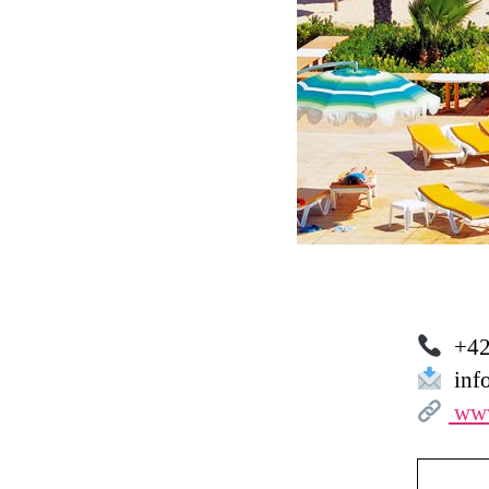
+42
info
www