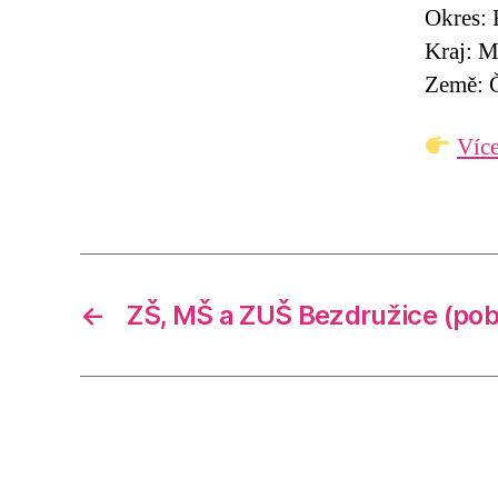
Okres: 
Kraj: M
Země: Č
Více
←
ZŠ, MŠ a ZUŠ Bezdružice (po