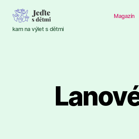
Magazín
Jeďte
kam na výlet s dětmi
s
dětmi
Lanové