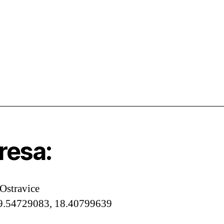
resa:
Ostravice
9.54729083, 18.40799639