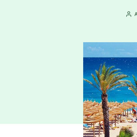
A
Aut
pří