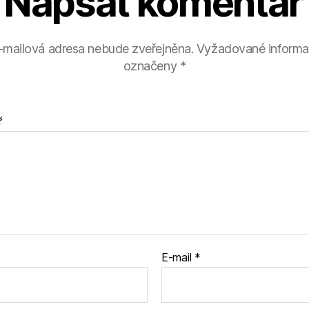
Napsat komentář
-mailová adresa nebude zveřejněna.
Vyžadované informa
označeny
*
ř
E-mail
*