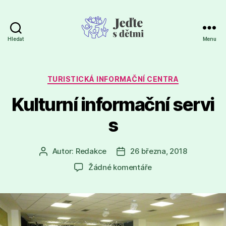
Hledat
Menu
Jeďte
s
dětmi
Rubriky
TURISTICKÁ INFORMAČNÍ CENTRA
Kulturní informační servi
s
Autor:
Redakce
26 března, 2018
Autor
Datum
příspěvku
příspěvku
u
Žádné komentáře
textu
s
názvem
Kulturní informační s