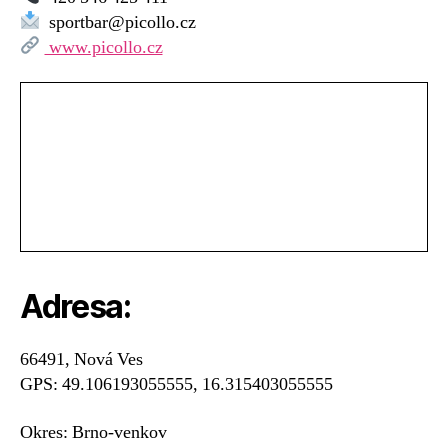
bazén
sportbar@picollo.cz
Nová
www.picollo.cz
Ves
Adresa:
66491, Nová Ves
GPS: 49.106193055555, 16.315403055555
Okres: Brno-venkov