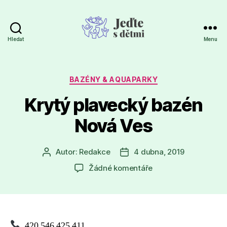
Hledat
Menu
Jeďte
s
dětmi
Rubriky
BAZÉNY & AQUAPARKY
Krytý plavecký bazén
Nová Ves
Autor:
Redakce
4 dubna, 2019
Autor
Datum
příspěvku
příspěvku
u
Žádné komentáře
textu
s
názvem
Krytý
plavecký
420 546 425 411