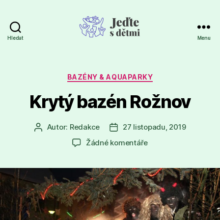
Hledat
Menu
Jeďte
s
dětmi
Rubriky
BAZÉNY & AQUAPARKY
Krytý bazén Rožnov
Autor:
Redakce
27 listopadu, 2019
Autor
Datum
příspěvku
příspěvku
u
Žádné komentáře
textu
s
názvem
Krytý
bazén
Rožnov