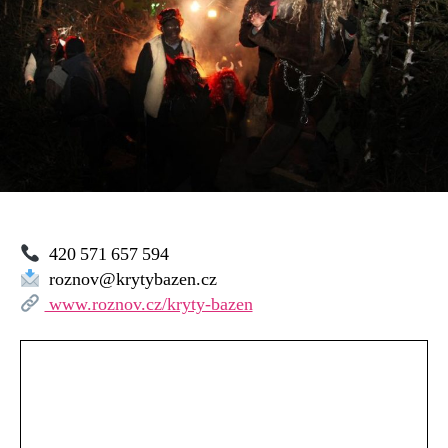
420 571 657 594
roznov@krytybazen.cz
www.roznov.cz/kryty-bazen