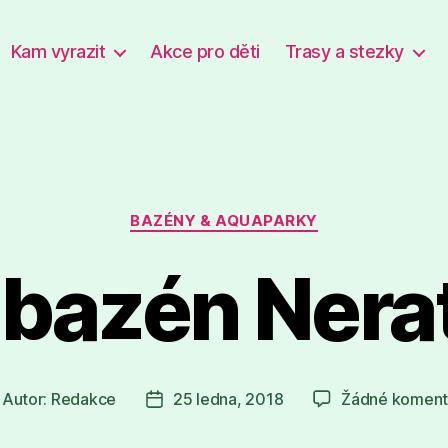
Kam vyrazit
Akce pro děti
Trasy a stezky
Rubriky
BAZÉNY & AQUAPARKY
 bazén Nera
Autor:
Redakce
25 ledna, 2018
Žádné koment
tor
Datum
íspěvku
příspěvku