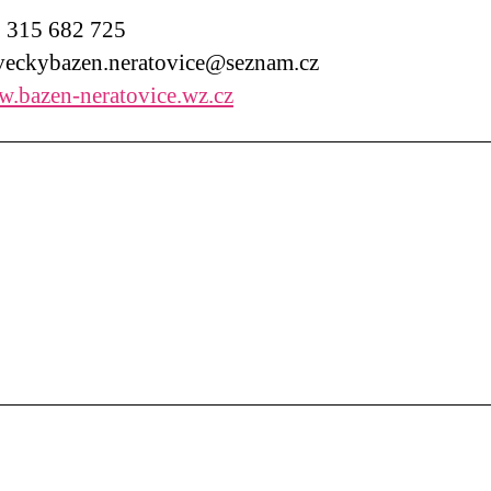
315 682 725
eckybazen.neratovice@seznam.cz
.bazen-neratovice.wz.cz