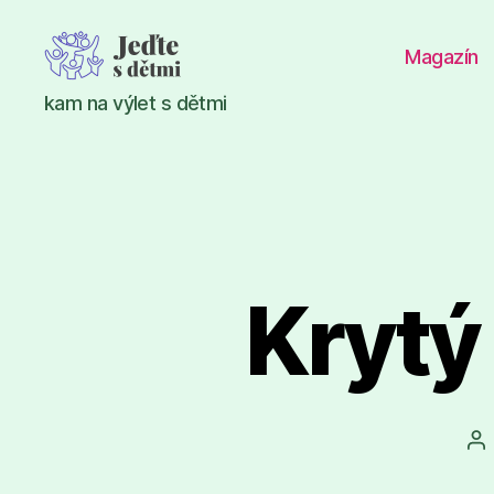
Magazín
Jeďte
kam na výlet s dětmi
s
dětmi
Krytý
Au
př