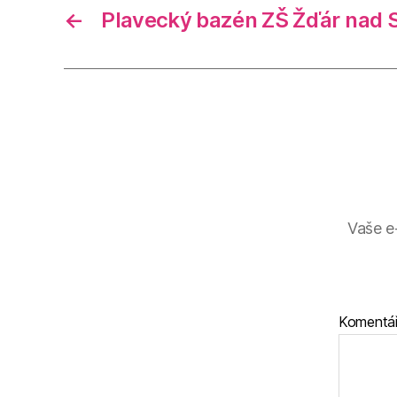
←
Plavecký bazén ZŠ Žďár nad 
Vaše e
Komentá