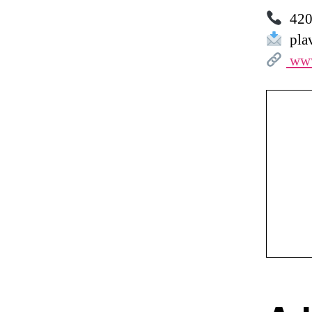
420 
plav
www