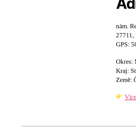
Ad
nám. R
27711, 
GPS: 5
Okres:
Kraj: S
Země: Č
Více