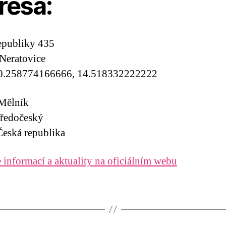
resa:
epubliky 435
Neratovice
0.258774166666, 14.518332222222
 Mělník
tředočeský
eská republika
 informací a aktuality na oficiálním webu