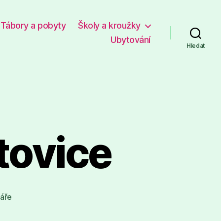
Tábory a pobyty
Školy a kroužky
Ubytování
Hledat
tovice
u
áře
textu
s