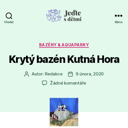
Hledat
Menu
Jeďte
s
dětmi
Rubriky
BAZÉNY & AQUAPARKY
Krytý bazén Kutná Hora
Autor:
Redakce
9 února, 2020
Autor
Datum
příspěvku
příspěvku
u
Žádné komentáře
textu
s
názvem
Krytý
bazén
Kutná
Hora