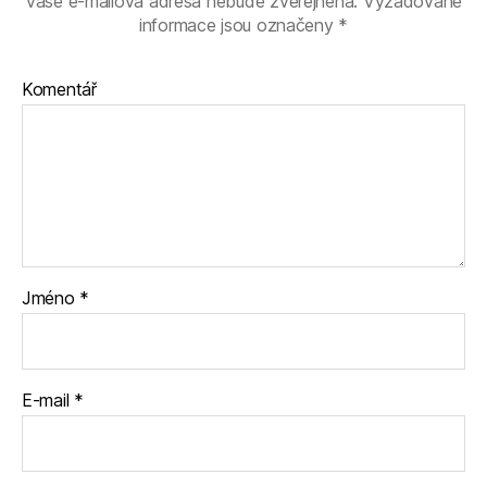
Vaše e-mailová adresa nebude zveřejněna.
Vyžadované
informace jsou označeny
*
Komentář
Jméno
*
E-mail
*