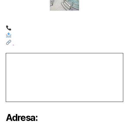
–
Lubě
Blansko
Adresa: