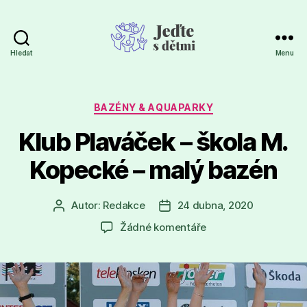
Hledat
Menu
Jeďte
s
dětmi
Rubriky
BAZÉNY & AQUAPARKY
Klub Plaváček – škola M.
Kopecké – malý bazén
Autor:
Redakce
24 dubna, 2020
Autor
Datum
příspěvku
příspěvku
u
Žádné komentáře
textu
s
názvem
Klub
Plaváček