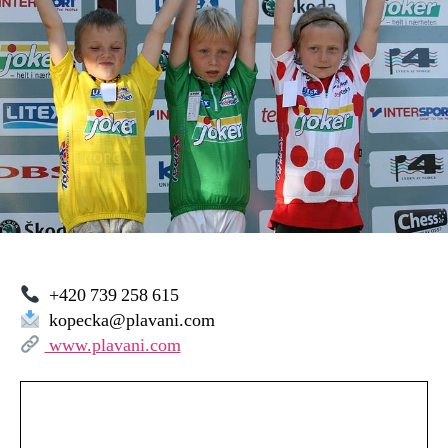
–
škola
M.
Kopecké
–
malý
bazén
+420 739 258 615
kopecka@plavani.com
www.plavani.com