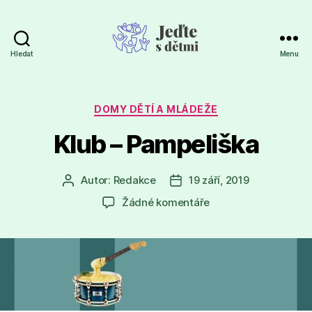
Hledat
Menu
Jeďte
s
dětmi
Rubriky
DOMY DĚTÍ A MLÁDEŽE
Klub – Pampeliška
Autor:
Redakce
19 září, 2019
Autor
Datum
příspěvku
příspěvku
u
Žádné komentáře
textu
s
názvem
Klub
–
Pampeliška