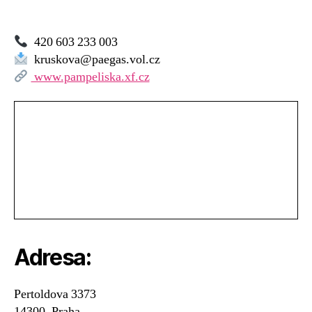
420 603 233 003
kruskova@paegas.vol.cz
www.pampeliska.xf.cz
Adresa:
Pertoldova 3373
14300, Praha