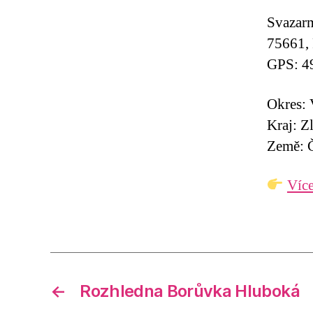
Svazar
75661,
GPS: 4
Okres: 
Kraj: Z
Země: Č
Více
←
Rozhledna Borůvka Hluboká