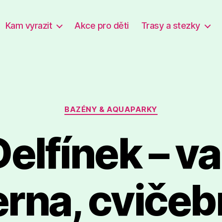
Kam vyrazit
Akce pro děti
Trasy a stezky
Rubriky
BAZÉNY & AQUAPARKY
elfínek – v
rna, cviče