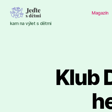
Magazín
Jeďte
kam na výlet s dětmi
s
dětmi
Klub D
he