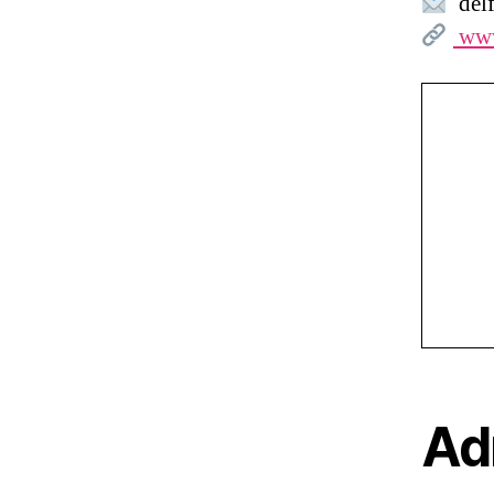
delf
www
Ad