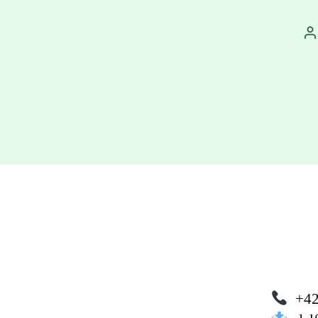
A
p
+42