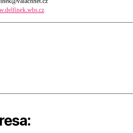
inek@valachnet.cz
.delfinek.wbs.cz
resa: