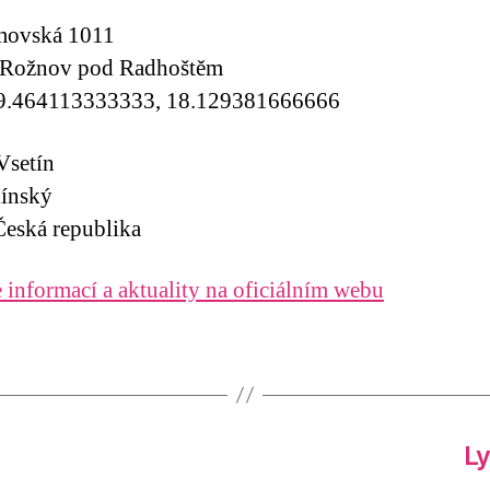
movská 1011
 Rožnov pod Radhoštěm
9.464113333333, 18.129381666666
Vsetín
línský
eská republika
 informací a aktuality na oficiálním webu
Ly