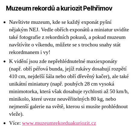
Muzeum rekordů a kuriozit Pelhřimov
Navštivte muzeum, kde se každý exponát pyšní
nějakým NEJ. Vedle obřích exponátů a miniatur uvidíte
také fotografie z rekordních pokusů, a pokud muzeum
navštívíte o víkendu, můžete se s trochou snahy stát
rekordmanem i vy!
K vidění jsou zde nepřehlédnutelné maxiexponáty
(např. obří péřová bunda, jejíž rukávy dosahují rozpětí
410 cm, nejdelší šála nebo obří dřevěný kačer), ale také
unikátní miniatury (např. pouhých 28 cm vysoká
minimotorka, která však dosahuje rychlosti až 50 km/h,
minikolo, které uveze neuvěřitelných 80 kg, nebo
nejmenší galerie na světě, kterou si musíte prohlédnout
vleže).
Více:
www.muzeumrekorduakuriozit.cz