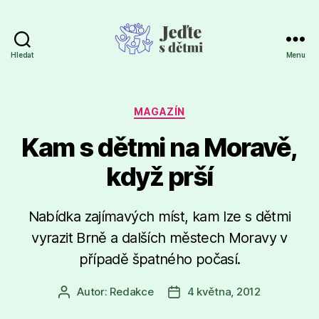
Hledat
Menu
Jeďte
s
dětmi
Rubriky
MAGAZÍN
Kam s dětmi na Moravě,
když prší
Nabídka zajímavých míst, kam lze s dětmi
vyrazit Brně a dalších městech Moravy v
případě špatného počasí.
Autor:
Redakce
4 května, 2012
Autor
Datum
příspěvku
příspěvku