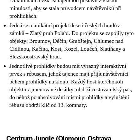
13.komnatu a vzkřísí tajemnou postavu z vlastní
minulosti, aby se stala průvodcem návštěvníků při
prohlídkách.
Jedná se o unikátní projekt deseti českých hradů a
zámků – Zlatý pruh Polabí. Do projektu se zapojily tyto
objekty: Broumov, Děčín, Grabštejn, Chlumec nad
Cidlinou, Kačina, Kost, Kozel, Loučeň, Slatiňany a
Slezskoostravský hrad.
Jednotlivé prohlídky budou mít výrazný interaktivní
prvek s rébusem, jehož tajence mají přijít návštěvníci
během prohlídky na kloub. Každý host kteréhokoli
objektu z jmenované desítky, obdrží cestovatelský pas,
do něhož po absolvování místní prohlídky a vyluštění
rébusu obdrží klíč od 13. komnaty.
Centrum Jungle (Olomouc, Ostrava,