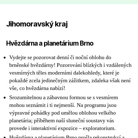
Jihomoravský kraj
Hvězdárna a planetárium Brno
Vydejte se pozorovat denní či noční oblohu do
brněnské hvězdárny! Pozorování blízkých i vzdálených
vesmírných těles moderními dalekohledy, které je
pokaždé zcela jedinečným zážitkem, zdaleka však není
vše, co hvězdárna nabízí!
Srozumitelnou a zábavnou formou se s vesmírem
mohou seznámit i ti nejmenší. Na programu jsou
výpravné pohádky pod umělou oblohou velkého
planetária; příběhem naší sluneční soustavy vás
provede i interaktivní expozice – exploratorium.
Hvězdárna a planetárium Brno prošla rekonstrukcí a