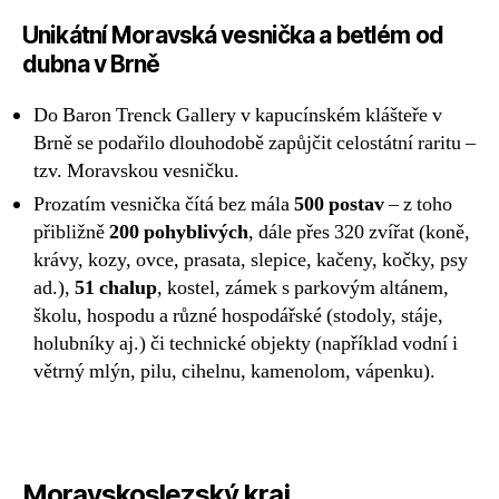
Unikátní Moravská vesnička a betlém od
dubna v Brně
Do Baron Trenck Gallery v kapucínském klášteře v
Brně se podařilo dlouhodobě zapůjčit celostátní raritu –
tzv. Moravskou vesničku.
Prozatím vesnička čítá bez mála
500 postav
– z toho
přibližně
200 pohyblivých
, dále přes 320 zvířat (koně,
krávy, kozy, ovce, prasata, slepice, kačeny, kočky, psy
ad.),
51 chalup
, kostel, zámek s parkovým altánem,
školu, hospodu a různé hospodářské (stodoly, stáje,
holubníky aj.) či technické objekty (například vodní i
větrný mlýn, pilu, cihelnu, kamenolom, vápenku).
Moravskoslezský kraj