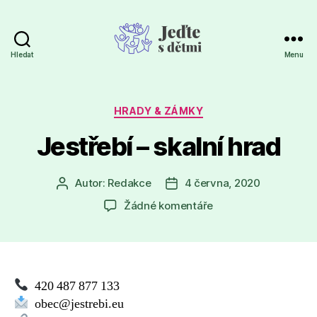
Hledat
Menu
Jeďte
s
dětmi
Rubriky
HRADY & ZÁMKY
Jestřebí – skalní hrad
Autor:
Redakce
4 června, 2020
Autor
Datum
příspěvku
příspěvku
u
Žádné komentáře
textu
s
názvem
Jestřebí
–
420 487 877 133
skalní
obec@jestrebi.eu
hrad