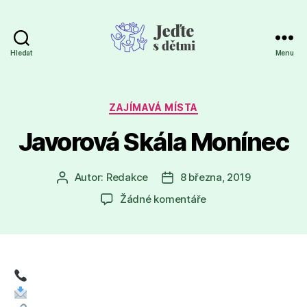
Hledat
Menu
Jeďte
s
dětmi
Rubriky
ZAJÍMAVÁ MÍSTA
Javorová Skála Monínec
Autor:
Redakce
8 března, 2019
Autor
Datum
příspěvku
příspěvku
u
Žádné komentáře
textu
s
názvem
Javorová
Skála
Monínec