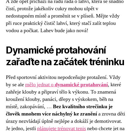
A zde opět přichází na řadu rada o lahvi, která se snadno
čistí, protože jakékoliv cukry mohou ulpět v
nedostupném místě a proměnit se v plíseň. Mějte vždy
při ruce praktický čistič lahví, který stačí zalít teplou
vodou a počkat. Lahev bude jako nová!
Dynamické protahování
zařaďte na začátek tréninku
Před sportovní aktivitou nepodceňujte protažení. Vždy
by se ale
mělo jednat o
dynamické protahování
, které
zahřeje klouby a připraví tělo k výkonu. To znamená
kroužení klouby, panáci, dřepy s výskokem, běh na
místě, zakopávání, …
Bez kvalitního strečinku je
člověk mnohem více náchylný ke zranění
a zrovna děti
úrazy nezvládají úplně nejlépe a dokáží je demotivovat.
Je jedno, jestli
plánujete trénovat tenis
nebo chcete jet na