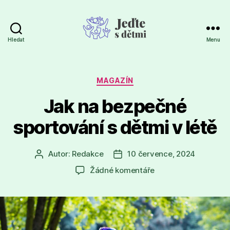
Hledat
Menu
Jeďte
s
dětmi
Rubriky
MAGAZÍN
Jak na bezpečné
sportování s dětmi v létě
Autor:
Redakce
10 července, 2024
Autor
Datum
příspěvku
příspěvku
u
Žádné komentáře
textu
s
názvem
Jak
na