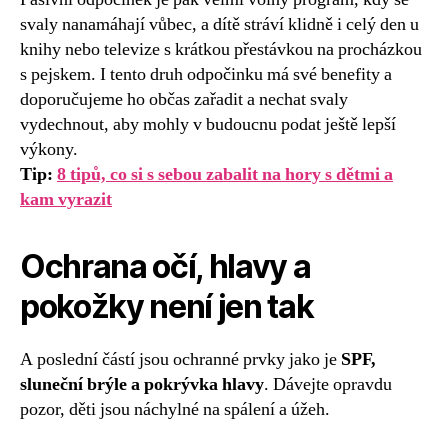
svaly nanamáhají vůbec, a dítě stráví klidně i celý den u
knihy nebo televize s krátkou přestávkou na procházkou
s pejskem. I tento druh odpočinku má své benefity a
doporučujeme ho občas zařadit a nechat svaly
vydechnout, aby mohly v budoucnu podat ještě lepší
výkony.
Tip:
8 tipů, co si s sebou zabalit na hory s dětmi a
kam vyrazit
Ochrana očí, hlavy a
pokožky není jen tak
A poslední částí jsou ochranné prvky jako je
SPF,
sluneční brýle a pokrývka hlavy
. Dávejte opravdu
pozor, děti jsou náchylné na spálení a úžeh.