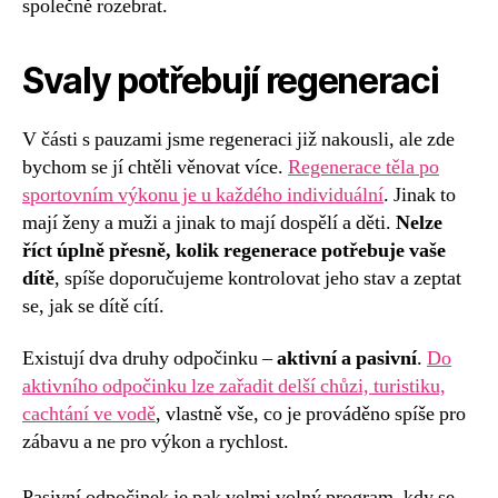
společně rozebrat.
Svaly potřebují regeneraci
V části s pauzami jsme regeneraci již nakousli, ale zde
bychom se jí chtěli věnovat více.
Regenerace těla po
sportovním výkonu je u každého individuální
. Jinak to
mají ženy a muži a jinak to mají dospělí a děti.
Nelze
říct úplně přesně, kolik regenerace potřebuje vaše
dítě
, spíše doporučujeme kontrolovat jeho stav a zeptat
se, jak se dítě cítí.
Existují dva druhy odpočinku –
aktivní a pasivní
.
Do
aktivního odpočinku lze zařadit delší chůzi, turistiku,
cachtání ve vodě
, vlastně vše, co je prováděno spíše pro
zábavu a ne pro výkon a rychlost.
Pasivní odpočinek je pak velmi volný program, kdy se