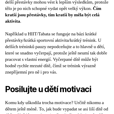
delší přestávky mohou vést k lepším výsledkům, protože
tělo je po nich schopné vydat opět velký výkon.
Čím
kratší jsou přestávky, tím kratší by měla být celá
aktivita
.
Například u HIIT/Tabata se funguje na bázi krátké
přestávky/krátká sportovní aktivita/krátký trénink. U
delších tréninků pauzy nepodceňujte a to hlavně u dětí,
které se snadno vyčerpají, protože ještě neumí tak dobře
pracovat s vlastní energií. Vyčerpané dítě může být
hodně rychle mrzuté dítě, čímž se trénink výrazně
znepříjemní pro ně i pro vás.
Posilujte u dětí motivaci
Komu kdy uškodila trocha motivace? Určitě nikomu a
dětem ještě méně. To, jak bude vypadat se asi liší dítě od