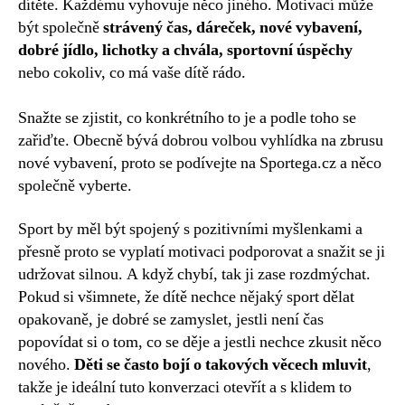
dítěte. Každému vyhovuje něco jiného. Motivací může
být společně
strávený čas, dáreček, nové vybavení,
dobré jídlo, lichotky a chvála, sportovní úspěchy
nebo cokoliv, co má vaše dítě rádo.
Snažte se zjistit, co konkrétního to je a podle toho se
zařiďte. Obecně bývá dobrou volbou vyhlídka na zbrusu
nové vybavení, proto se podívejte na Sportega.cz a něco
společně vyberte.
Sport by měl být spojený s pozitivními myšlenkami a
přesně proto se vyplatí motivaci podporovat a snažit se ji
udržovat silnou. A když chybí, tak ji zase rozdmýchat.
Pokud si všimnete, že dítě nechce nějaký sport dělat
opakovaně, je dobré se zamyslet, jestli není čas
popovídat si o tom, co se děje a jestli nechce zkusit něco
nového.
Děti se často bojí o takových věcech mluvit
,
takže je ideální tuto konverzaci otevřít a s klidem to