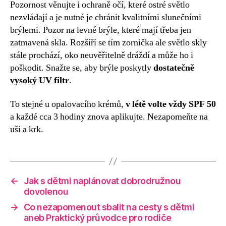
Pozornost věnujte i ochraně očí, které ostré světlo
nezvládají a je nutné je chránit kvalitními slunečními
brýlemi. Pozor na levné brýle, které mají třeba jen
zatmavená skla. Rozšíří se tím zornička ale světlo skly
stále prochází, oko neuvěřitelně dráždí a může ho i
poškodit. Snažte se, aby brýle poskytly
dostatečně
vysoký UV filtr
.
To stejné u opalovacího krémů,
v létě volte vždy SPF 50
a každé cca 3 hodiny znova aplikujte. Nezapomeňte na
uši a krk.
←
Jak s dětmi naplánovat dobrodružnou
dovolenou
→
Co nezapomenout sbalit na cesty s dětmi
aneb Praktický průvodce pro rodiče