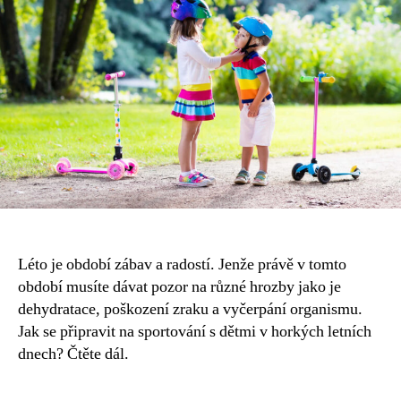
bezpečné
sportování
s
dětmi
v
létě
Léto je období zábav a radostí. Jenže právě v tomto
období musíte dávat pozor na různé hrozby jako je
dehydratace, poškození zraku a vyčerpání organismu.
Jak se připravit na sportování s dětmi v horkých letních
dnech? Čtěte dál.