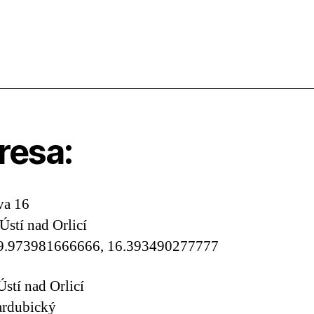
resa:
va 16
Ústí nad Orlicí
9.973981666666, 16.393490277777
Ústí nad Orlicí
ardubický