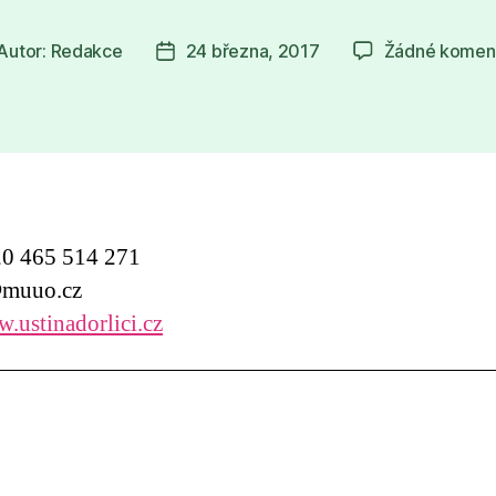
Autor:
Redakce
24 března, 2017
Žádné komen
tor
Datum
íspěvku
příspěvku
0 465 514 271
muuo.cz
ustinadorlici.cz