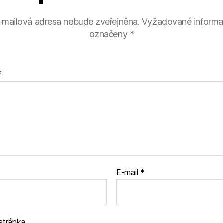
-mailová adresa nebude zveřejněna.
Vyžadované informa
označeny
*
ř
E-mail
*
stránka