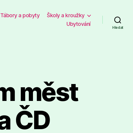
Tábory a pobyty
Školy a kroužky
Ubytování
Hledat
um měst
 a ČD