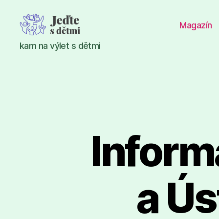
Magazín
Jeďte
kam na výlet s dětmi
s
dětmi
Inform
a Ús