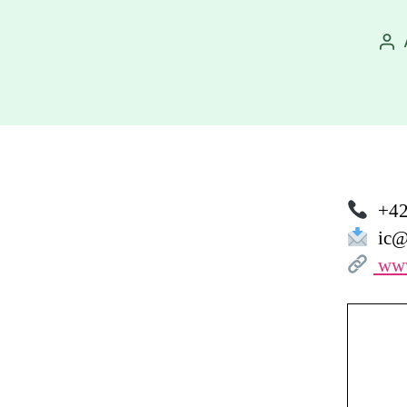
Au
př
+42
ic@
www.