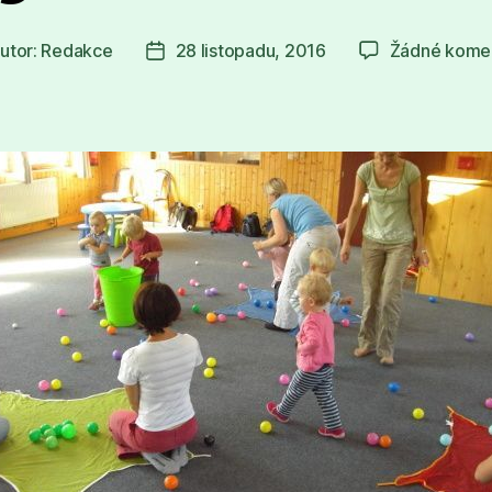
utor:
Redakce
28 listopadu, 2016
Žádné kome
or
Datum
spěvku
příspěvku