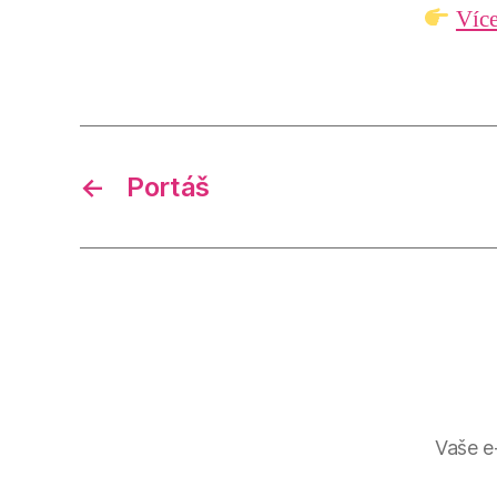
Více
←
Portáš
Vaše e