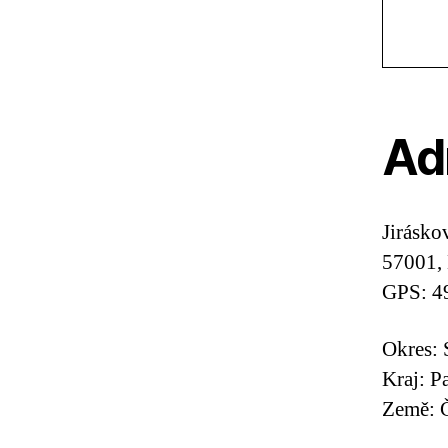
Ad
Jirásko
57001,
GPS: 4
Okres: 
Kraj: P
Země: Č