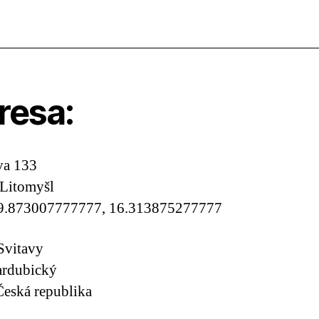
resa:
va 133
 Litomyšl
9.873007777777, 16.313875277777
Svitavy
ardubický
eská republika