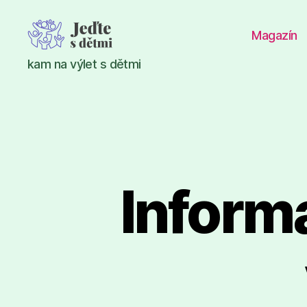
Magazín
Jeďte
kam na výlet s dětmi
s
dětmi
Inform