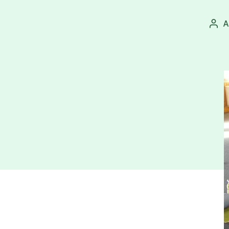
A
Aut
pří