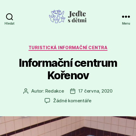
Hledat
Menu
Jeďte
s
dětmi
Rubriky
TURISTICKÁ INFORMAČNÍ CENTRA
Informační centrum
Kořenov
Autor:
Redakce
17 června, 2020
Autor
Datum
příspěvku
příspěvku
u
Žádné komentáře
textu
s
názvem
Informační centrum
Kořenov