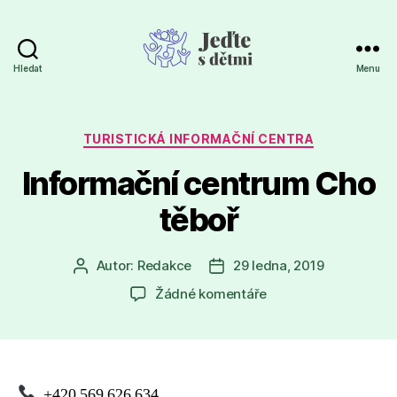
Hledat
Menu
Jeďte
s
dětmi
Rubriky
TURISTICKÁ INFORMAČNÍ CENTRA
Informační centrum Cho
těboř
Autor:
Redakce
29 ledna, 2019
Autor
Datum
příspěvku
příspěvku
u
Žádné komentáře
textu
s
názvem
Informační centrum 
+420 569 626 634