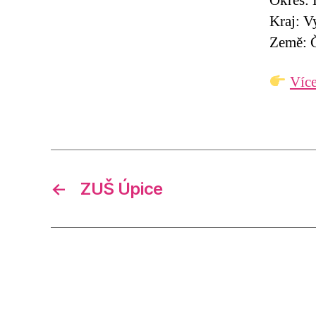
Okres: 
Kraj: V
Země: Č
Více
←
ZUŠ Úpice