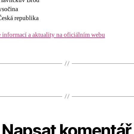
Havlíčkův Brod
ysočina
eská republika
 informací a aktuality na oficiálním webu
Napsat komentář