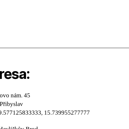
resa:
ovo nám. 45
Přibyslav
9.577125833333, 15.739955277777