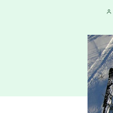
Au
př