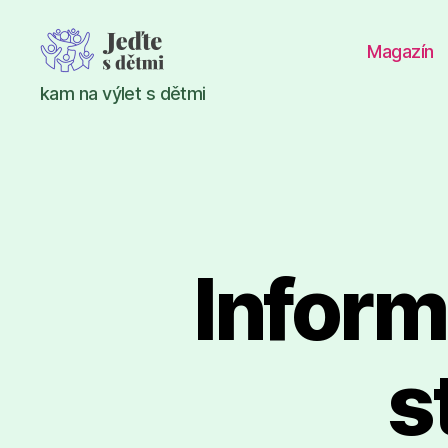
Magazín
Jeďte
kam na výlet s dětmi
s
dětmi
Inform
s