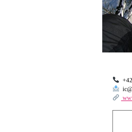
+42
ic@p
www