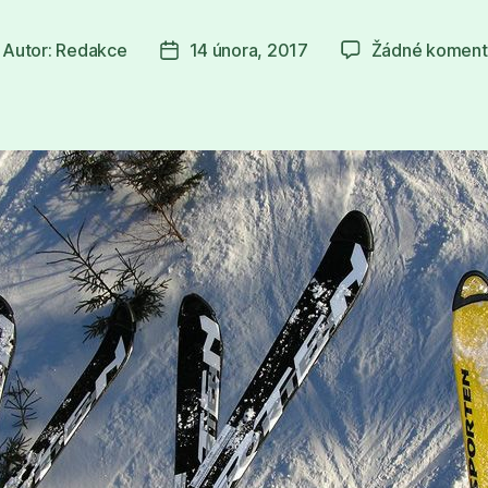
Autor:
Redakce
14 února, 2017
Žádné koment
tor
Datum
íspěvku
příspěvku