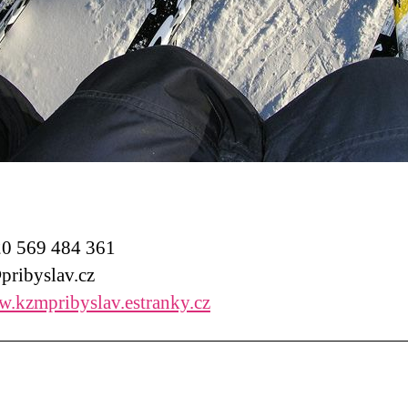
0 569 484 361
ribyslav.cz
.kzmpribyslav.estranky.cz