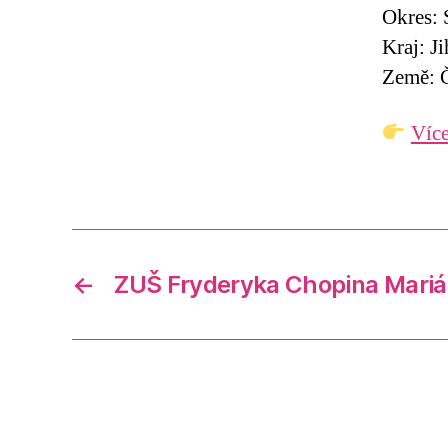
Okres: 
Kraj: J
Země: Č
Více
←
ZUŠ Fryderyka Chopina Mariá