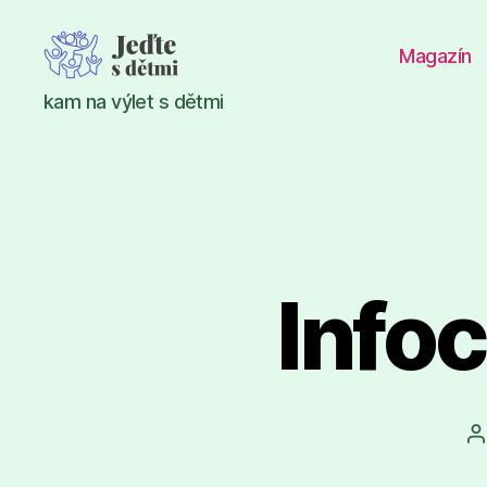
Magazín
Jeďte
kam na výlet s dětmi
s
dětmi
Info
A
p