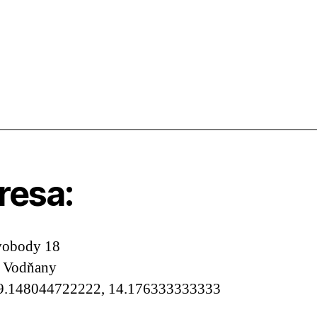
resa:
vobody 18
, Vodňany
9.148044722222, 14.176333333333