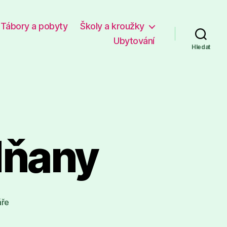
Tábory a pobyty
Školy a kroužky
Ubytování
Hledat
dňany
u
áře
textu
s