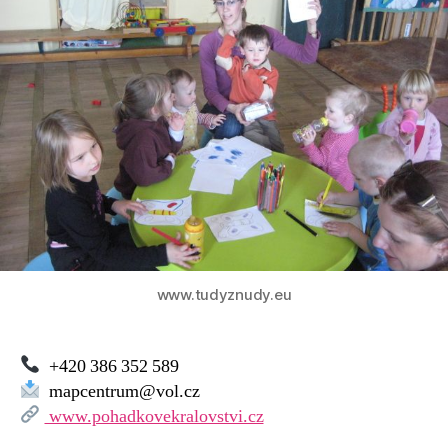
www.tudyznudy.eu
+420 386 352 589
mapcentrum@vol.cz
www.pohadkovekralovstvi.cz