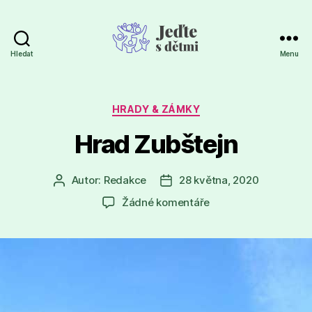
Hledat
Menu
Jeďte
s
dětmi
Rubriky
HRADY & ZÁMKY
Hrad Zubštejn
Autor:
Redakce
28 května, 2020
Autor
Datum
příspěvku
příspěvku
u
Žádné komentáře
textu
s
názvem
Hrad
Zubštejn