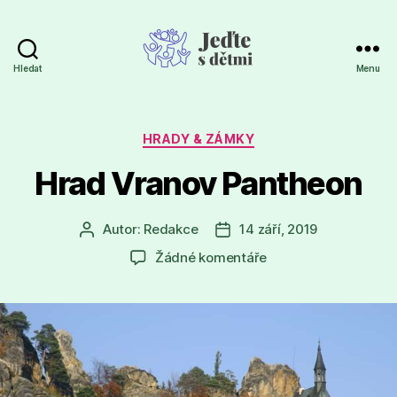
Hledat
Menu
Jeďte
s
dětmi
Rubriky
HRADY & ZÁMKY
Hrad Vranov Pantheon
Autor:
Redakce
14 září, 2019
Autor
Datum
příspěvku
příspěvku
u
Žádné komentáře
textu
s
názvem
Hrad
Vranov
Pantheon