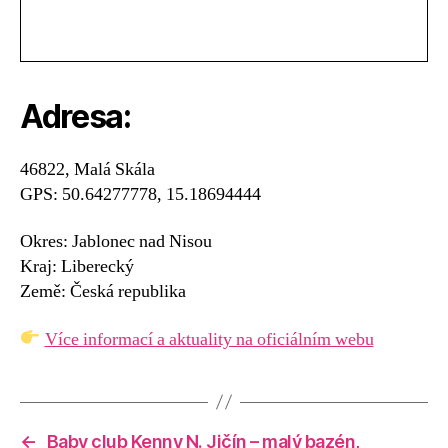
Adresa:
46822, Malá Skála
GPS: 50.64277778, 15.18694444
Okres: Jablonec nad Nisou
Kraj: Liberecký
Země: Česká republika
Více informací a aktuality na oficiálním webu
←
Baby club Kenny N. Jičín – malý bazén,