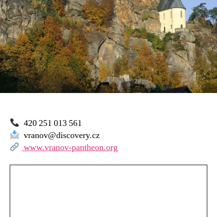
420 251 013 561
vranov@discovery.cz
www.vranov-pantheon.org