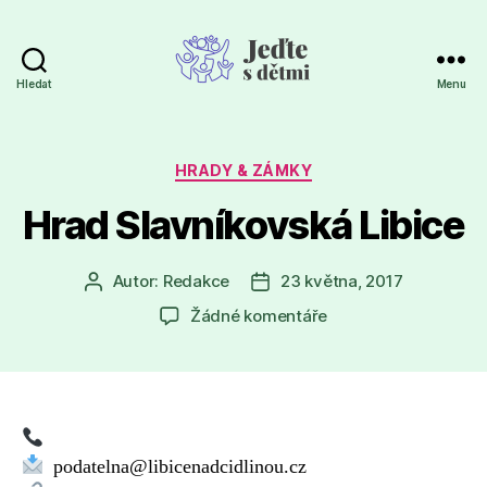
Hledat
Menu
Jeďte
s
dětmi
Rubriky
HRADY & ZÁMKY
Hrad Slavníkovská Libice
Autor:
Redakce
23 května, 2017
Autor
Datum
příspěvku
příspěvku
u
Žádné komentáře
textu
s
názvem
Hrad
Slavníkovská
Libice
podatelna@libicenadcidlinou.cz