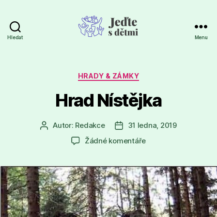
Hledat
Menu
Jeďte
s
dětmi
Rubriky
HRADY & ZÁMKY
Hrad Nístějka
Autor:
Redakce
31 ledna, 2019
Autor
Datum
příspěvku
příspěvku
u
Žádné komentáře
textu
s
názvem
Hrad
Nístějka