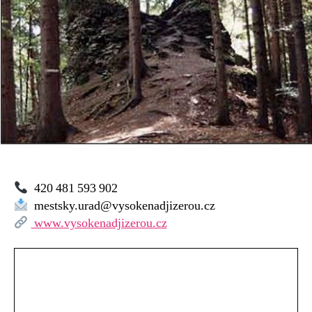
420 481 593 902
mestsky.urad@vysokenadjizerou.cz
www.vysokenadjizerou.cz