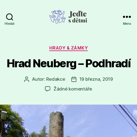
Hledat
Menu
Jeďte
s
dětmi
Rubriky
HRADY & ZÁMKY
Hrad Neuberg – Podhradí
Autor:
Redakce
19 března, 2019
Autor
Datum
příspěvku
příspěvku
u
Žádné komentáře
textu
s
názvem
Hrad
Neuberg
–
Podhradí