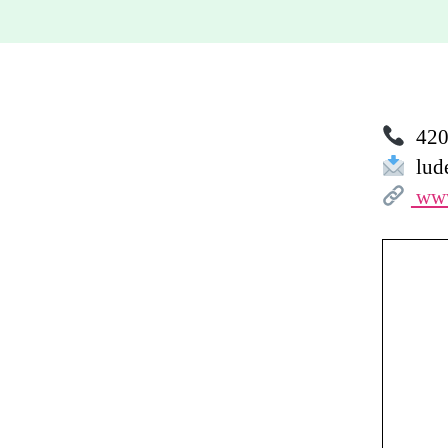
420 
lud
www