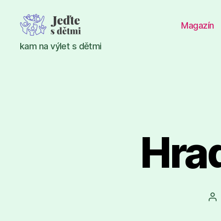
Magazín
Jeďte
kam na výlet s dětmi
s
dětmi
Hrad
Au
př