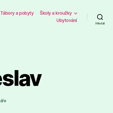
Tábory a pobyty
Školy a kroužky
Ubytování
Hledat
eslav
u
áře
textu
s