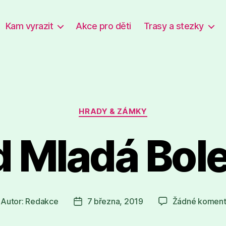
Kam vyrazit
Akce pro děti
Trasy a stezky
Rubriky
HRADY & ZÁMKY
 Mladá Bol
Autor:
Redakce
7 března, 2019
Žádné koment
tor
Datum
íspěvku
příspěvku