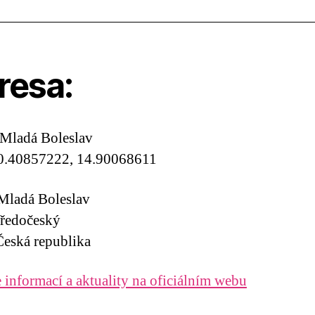
resa:
Mladá Boleslav
0.40857222, 14.90068611
Mladá Boleslav
tředočeský
eská republika
 informací a aktuality na oficiálním webu