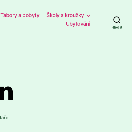
Tábory a pobyty
Školy a kroužky
Ubytování
Hledat
jn
u
táře
textu
s