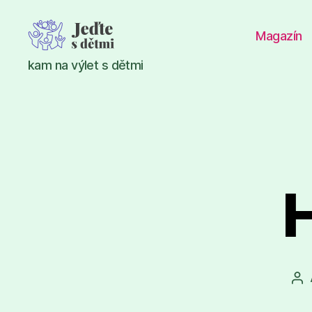
Magazín
Jeďte
kam na výlet s dětmi
s
dětmi
H
Au
př