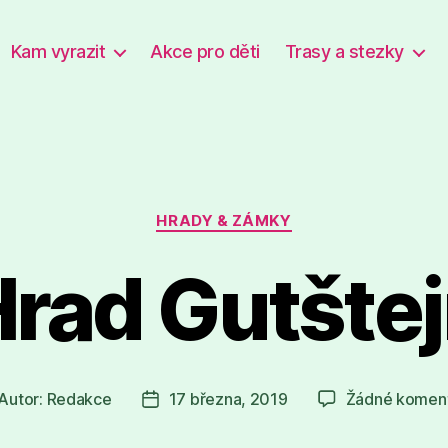
Kam vyrazit
Akce pro děti
Trasy a stezky
Rubriky
HRADY & ZÁMKY
rad Gutšte
Autor:
Redakce
17 března, 2019
Žádné komen
tor
Datum
íspěvku
příspěvku