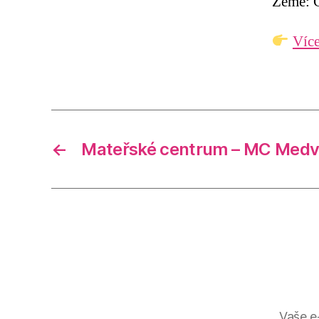
Země: Č
Více
←
Mateřské centrum – MC Medv
Vaše e