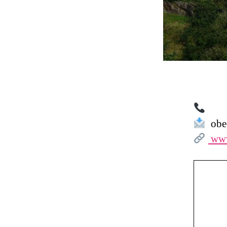
obec
www