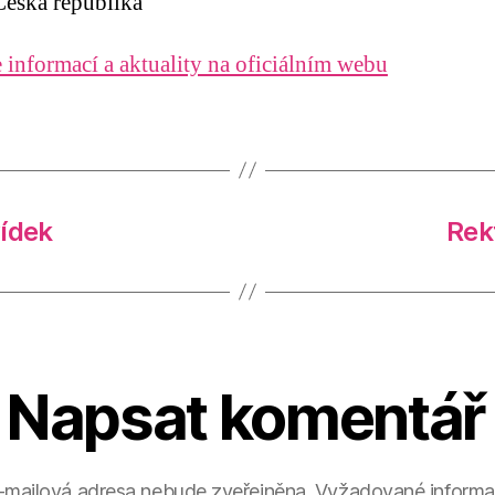
eská republika
 informací a aktuality na oficiálním webu
ídek
Rek
Napsat komentář
-mailová adresa nebude zveřejněna.
Vyžadované informa