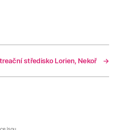
treační středisko Lorien, Nekoř
→
ce jsou