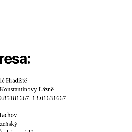
resa:
é Hradiště
 Konstantinovy Lázně
9.85181667, 13.01631667
 Tachov
lzeňský