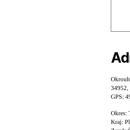
Ad
Okrouhl
34952,
GPS: 4
Okres:
Kraj: P