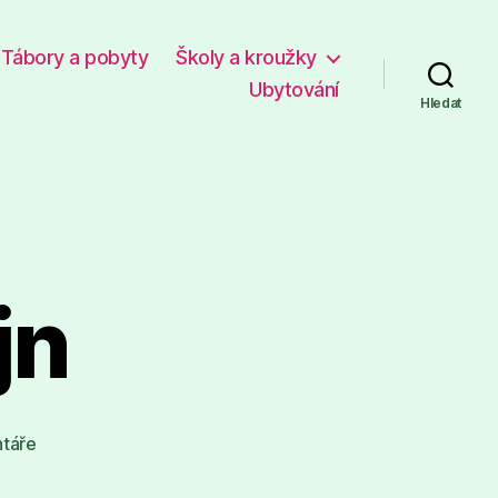
Tábory a pobyty
Školy a kroužky
Ubytování
Hledat
jn
u
táře
textu
s