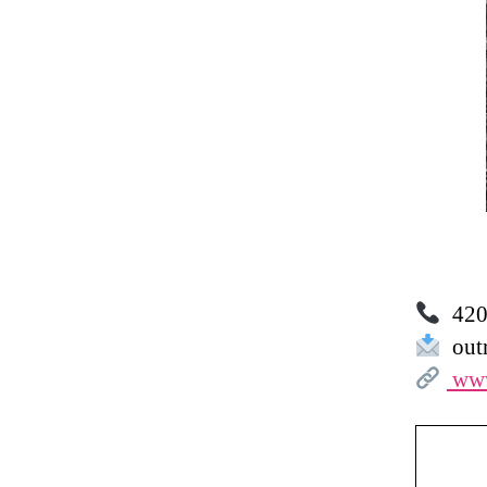
420 
outr
www