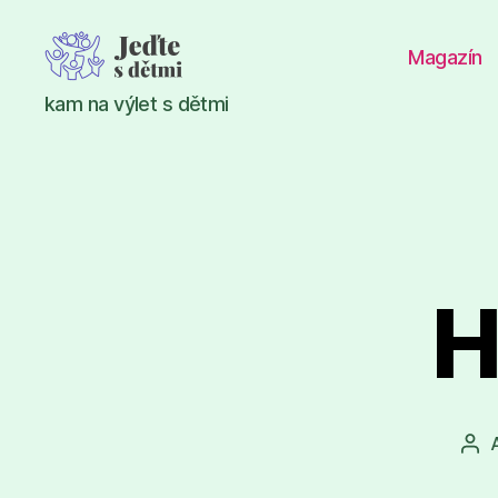
Magazín
Jeďte
kam na výlet s dětmi
s
dětmi
H
Aut
pří