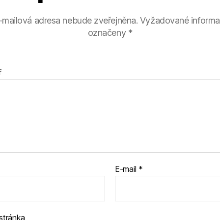
-mailová adresa nebude zveřejněna.
Vyžadované informa
označeny
*
ř
E-mail
*
stránka