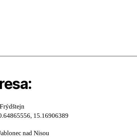
resa:
Frýdštejn
0.64865556, 15.16906389
Jablonec nad Nisou