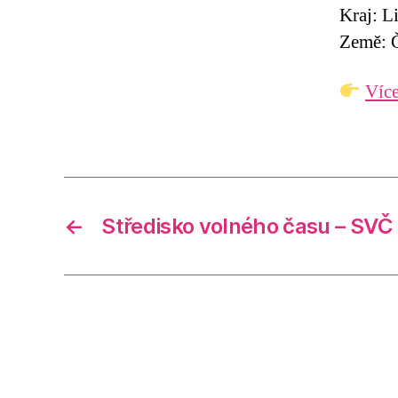
Kraj: L
Země: Č
Více
←
Středisko volného času – SV