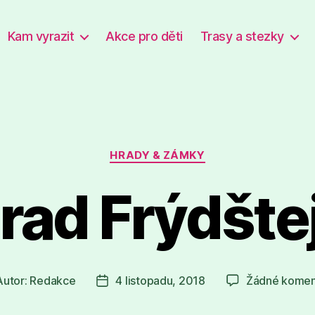
Kam vyrazit
Akce pro děti
Trasy a stezky
Rubriky
HRADY & ZÁMKY
rad Frýdšte
Autor:
Redakce
4 listopadu, 2018
Žádné komen
or
Datum
spěvku
příspěvku