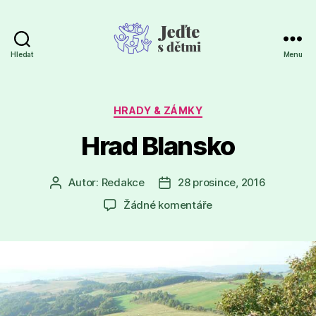
Hledat
Menu
Jeďte
s
dětmi
Rubriky
HRADY & ZÁMKY
Hrad Blansko
Autor:
Redakce
28 prosince, 2016
Autor
Datum
příspěvku
příspěvku
u
Žádné komentáře
textu
s
názvem
Hrad
Blansko