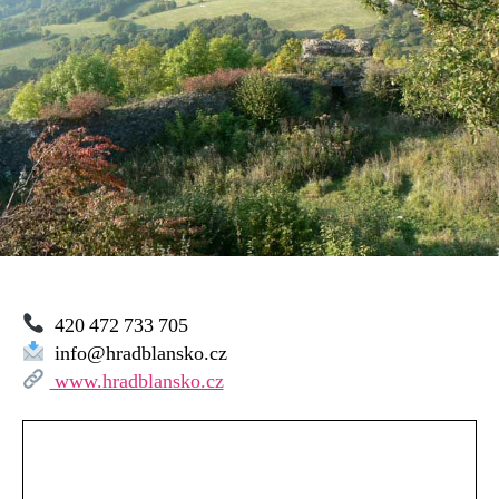
420 472 733 705
info@hradblansko.cz
www.hradblansko.cz