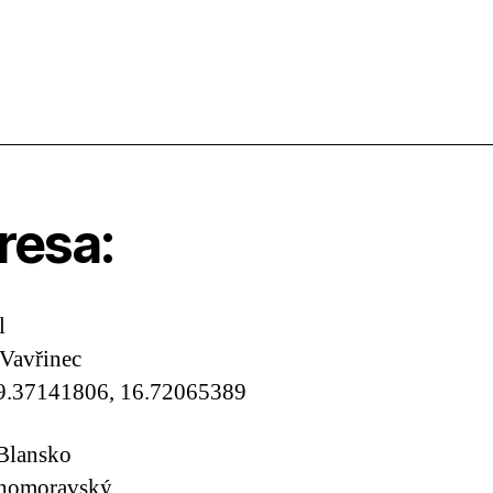
resa:
l
Vavřinec
9.37141806, 16.72065389
Blansko
ihomoravský