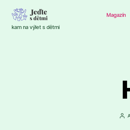
Magazín
Jeďte
kam na výlet s dětmi
s
dětmi
A
Aut
pří