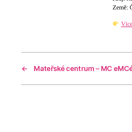
Země: Č
Více
←
Mateřské centrum – MC eMC