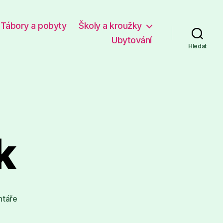
Tábory a pobyty
Školy a kroužky
Ubytování
Hledat
k
u
táře
textu
s