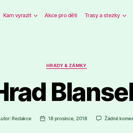
Kam vyrazit
Akce pro děti
Trasy a stezky
Rubriky
HRADY & ZÁMKY
Hrad Blanse
utor:
Redakce
18 prosince, 2018
Žádné komen
or
Datum
spěvku
příspěvku