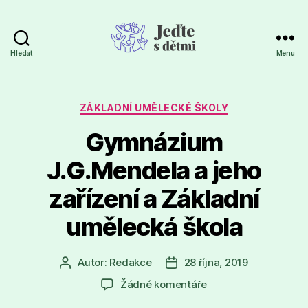
Hledat
Menu
Jeďte
s
dětmi
Rubriky
ZÁKLADNÍ UMĚLECKÉ ŠKOLY
Gymnázium
J.G.Mendela a jeho
zařízení a Základní
umělecká škola
Autor:
Redakce
28 října, 2019
Autor
Datum
příspěvku
příspěvku
u
Žádné komentáře
textu