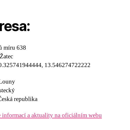
resa:
ů míru 638
Žatec
0.325741944444, 13.546274722222
 Louny
stecký
eská republika
 informací a aktuality na oficiálním webu