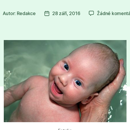
Autor:
Redakce
28 září, 2016
Žádné komentá
utor
Datum
říspěvku
příspěvku