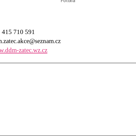
Fotolia
415 710 591
zatec.akce@seznam.cz
.ddm-zatec.wz.cz