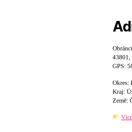
Ad
Obránc
43801, 
GPS: 5
Okres:
Kraj: Ú
Země: Č
Více