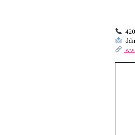
420 
ddm.
www