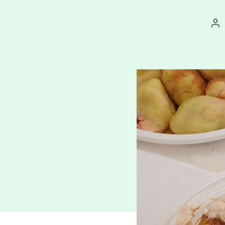
Au
př