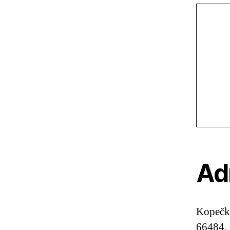
Ad
Kopečk
66484, 