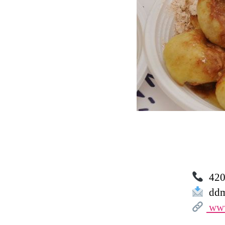
420 
ddmz
www