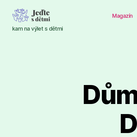
Magazín
Jeďte
kam na výlet s dětmi
s
dětmi
Dům 
D