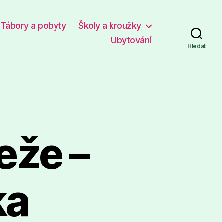
Tábory a pobyty
Školy a kroužky
Ubytování
Hledat
eže –
ka