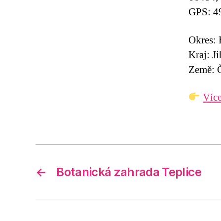
GPS: 4
Okres:
Kraj: J
Země: Č
Více
←
Botanická zahrada Teplice