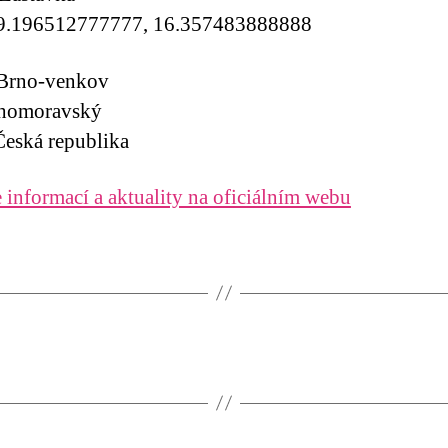
9.196512777777, 16.357483888888
 Brno-venkov
ihomoravský
eská republika
 informací a aktuality na oficiálním webu