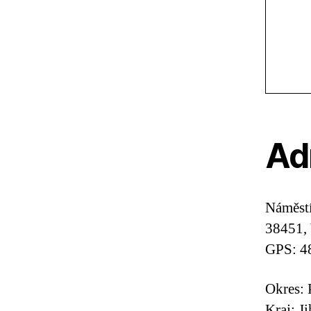
Ad
Náměst
38451, 
GPS: 4
Okres: 
Kraj: J