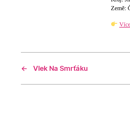
Země: Č
Více
←
Vlek Na Smrťáku