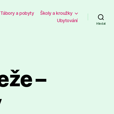
Tábory a pobyty
Školy a kroužky
Ubytování
Hledat
eže –
y