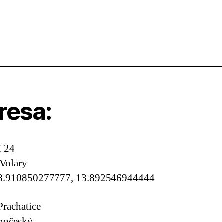
resa:
í 24
Volary
8.910850277777, 13.892546944444
Prachatice
ihočeský