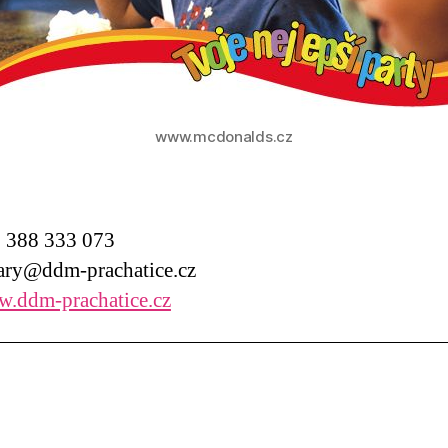
www.mcdonalds.cz
388 333 073
ry@ddm-prachatice.cz
.ddm-prachatice.cz