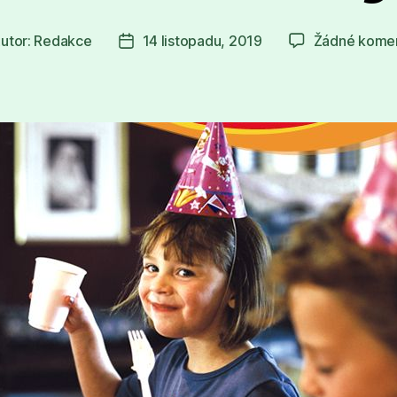
utor:
Redakce
14 listopadu, 2019
Žádné kome
or
Datum
spěvku
příspěvku