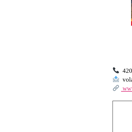
420 
vola
www