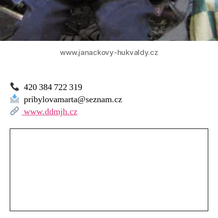
www.janackovy-hukvaldy.cz
420 384 722 319
pribylovamarta@seznam.cz
www.ddmjh.cz