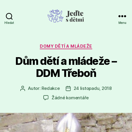
Hledat
Menu
Jeďte
s
dětmi
Rubriky
DOMY DĚTÍ A MLÁDEŽE
Dům dětí a mládeže –
DDM Třeboň
Autor:
Redakce
24 listopadu, 2018
Autor
Datum
příspěvku
příspěvku
u
Žádné komentáře
textu
s
názvem
Dům
dětí