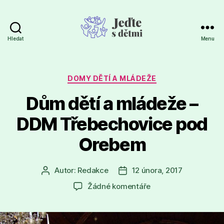
Hledat
Menu
Jeďte
s
dětmi
Rubriky
DOMY DĚTÍ A MLÁDEŽE
Dům dětí a mládeže –
DDM Třebechovice pod
Orebem
Autor:
Redakce
12 února, 2017
Autor
Datum
příspěvku
příspěvku
u
Žádné komentáře
textu
s
názvem