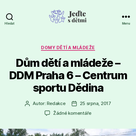
Hledat
Menu
Jeďte
s
dětmi
Rubriky
DOMY DĚTÍ A MLÁDEŽE
Dům dětí a mládeže –
DDM Praha 6 – Centrum
sportu Dědina
Autor:
Redakce
25 srpna, 2017
Autor
Datum
příspěvku
příspěvku
u
Žádné komentáře
textu
s
názvem