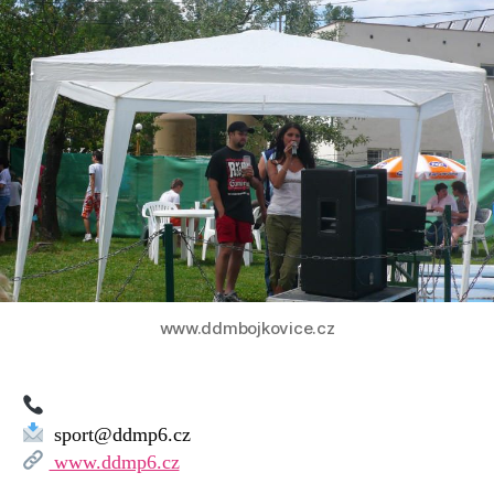
Dům
dětí
a
mládeže
–
DDM
Praha
6
–
Centrum
sportu
Dědina
www.ddmbojkovice.cz
sport@ddmp6.cz
www.ddmp6.cz