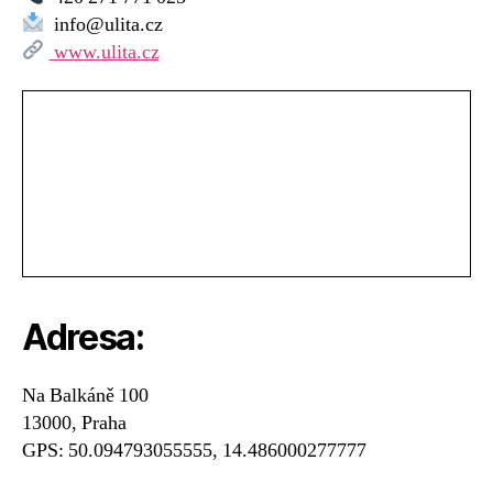
a
info@ulita.cz
mládeže
www.ulita.cz
–
DDM
Praha
3
–
Ulita
Adresa:
Na Balkáně 100
13000, Praha
GPS: 50.094793055555, 14.486000277777