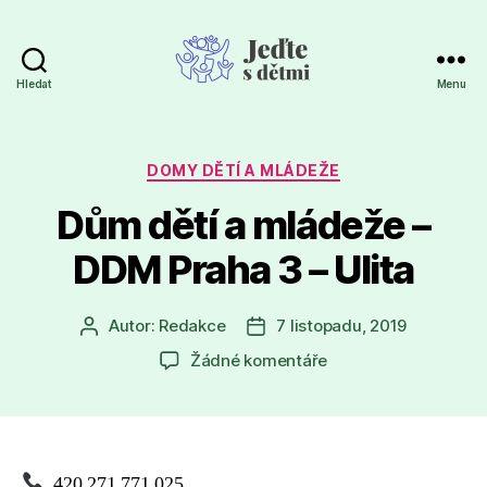
Hledat
Menu
Jeďte
s
dětmi
Rubriky
DOMY DĚTÍ A MLÁDEŽE
Dům dětí a mládeže –
DDM Praha 3 – Ulita
Autor:
Redakce
7 listopadu, 2019
Autor
Datum
příspěvku
příspěvku
u
Žádné komentáře
textu
s
názvem
Dům
dětí
420 271 771 025