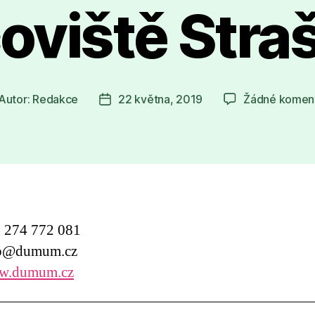
oviště Stra
Autor:
Redakce
22 května, 2019
Žádné komen
tor
Datum
íspěvku
příspěvku
274 772 081
o@dumum.cz
.dumum.cz