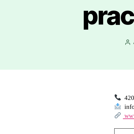
prac
Au
př
420 
inf
www