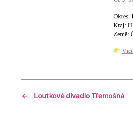
Okres: 
Kraj: H
Země: Č
Více
←
Loutkové divadlo Třemošná