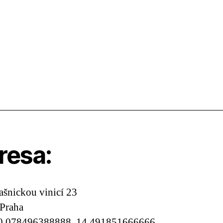
resa:
ašnickou vinicí 23
Praha
0.078496388888, 14.491851666666