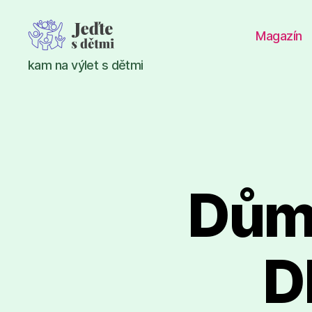
Magazín
Jeďte
kam na výlet s dětmi
s
dětmi
Dům 
D