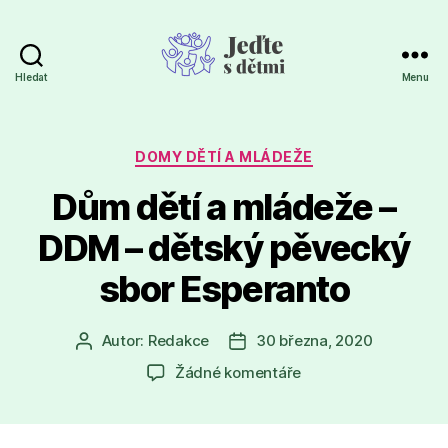
Hledat
Menu
Jeďte
s
dětmi
Rubriky
DOMY DĚTÍ A MLÁDEŽE
Dům dětí a mládeže –
DDM – dětský pěvecký
sbor Esperanto
Autor:
Redakce
30 března, 2020
Autor
Datum
příspěvku
příspěvku
u
Žádné komentáře
textu
s
názvem