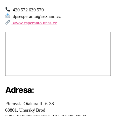
Dům
dětí
420 572 639 570
a
dpsesperanto@seznam.cz
mládeže
www.esperanto.unas.cz
–
DDM
–
dětský
pěvecký
sbor
Esperanto
Adresa:
Přemysla Otakara II. č. 38
68801, Uherský Brod