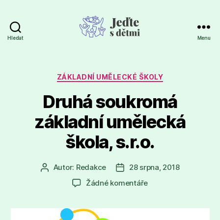
Hledat
Menu
Jeďte
s
dětmi
Rubriky
ZÁKLADNÍ UMĚLECKÉ ŠKOLY
Druhá soukromá
základní umělecká
škola, s.r.o.
Autor:
Redakce
28 srpna, 2018
Autor
Datum
příspěvku
příspěvku
u
Žádné komentáře
textu
s
názvem