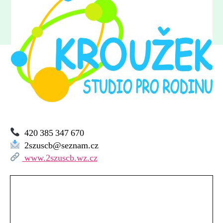
Druhá
soukromá
základní
umělecká
škola,
s.r.o.
420 385 347 670
2szuscb@seznam.cz
www.2szuscb.wz.cz