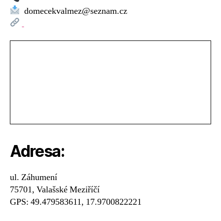
Valašské
domecekvalmez@seznam.cz
Meziříčí
Adresa:
ul. Záhumení
75701, Valašské Meziříčí
GPS: 49.479583611, 17.9700822221