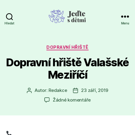
Hledat
Menu
Jeďte
s
dětmi
Rubriky
DOPRAVNÍ HŘIŠTĚ
Dopravní hřiště Valašské
Meziříčí
Autor:
Redakce
23 září, 2019
Autor
Datum
příspěvku
příspěvku
u
Žádné komentáře
textu
s
názvem
Dopravní
hřiště