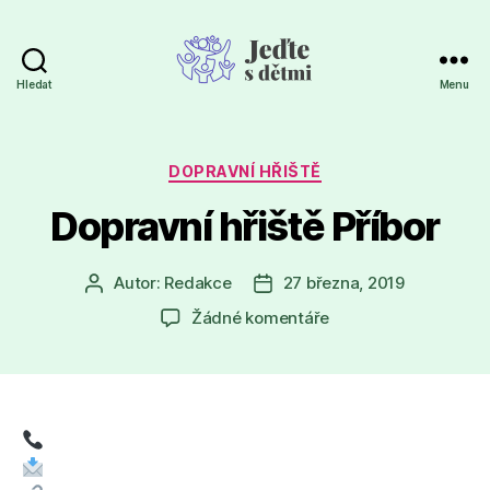
Hledat
Menu
Jeďte
s
dětmi
Rubriky
DOPRAVNÍ HŘIŠTĚ
Dopravní hřiště Příbor
Autor:
Redakce
27 března, 2019
Autor
Datum
příspěvku
příspěvku
u
Žádné komentáře
textu
s
názvem
Dopravní
hřiště
Příbor