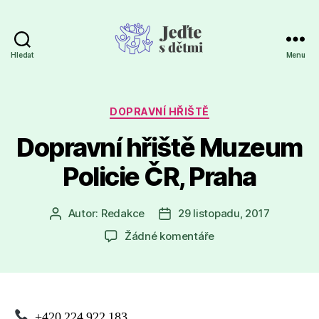
Hledat
Menu
Jeďte
s
dětmi
Rubriky
DOPRAVNÍ HŘIŠTĚ
Dopravní hřiště Muzeum
Policie ČR, Praha
Autor:
Redakce
29 listopadu, 2017
Autor
Datum
příspěvku
příspěvku
u
Žádné komentáře
textu
s
názvem
Dopravní
hřiště
+420 224 922 183