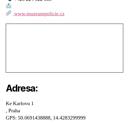
Muzeum
Policie
www.muzeumpolicie.cz
ČR,
Praha
Adresa:
Ke Karlovu 1
, Praha
GPS: 50.0691438888, 14.4283299999