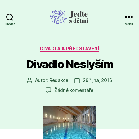
Hledat
Menu
Jeďte
s
dětmi
Rubriky
DIVADLA & PŘEDSTAVENÍ
Divadlo Neslyším
Autor:
Redakce
29 října, 2016
Autor
Datum
příspěvku
příspěvku
u
Žádné komentáře
textu
s
názvem
Divadlo
Neslyším