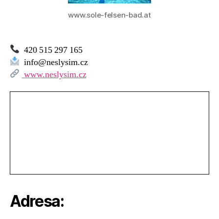
www.sole-felsen-bad.at
420 515 297 165
info@neslysim.cz
www.neslysim.cz
Adresa: