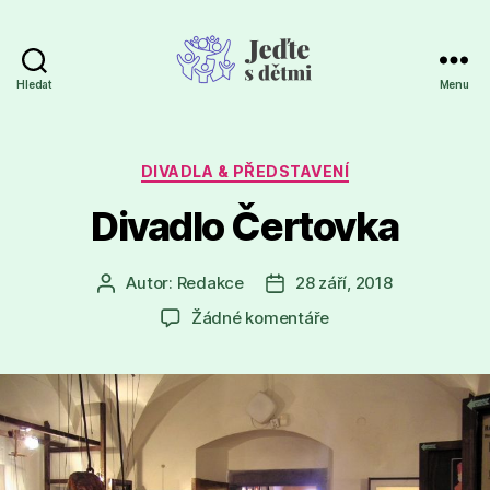
Hledat
Menu
Jeďte
s
dětmi
Rubriky
DIVADLA & PŘEDSTAVENÍ
Divadlo Čertovka
Autor:
Redakce
28 září, 2018
Autor
Datum
příspěvku
příspěvku
u
Žádné komentáře
textu
s
názvem
Divadlo
Čertovka