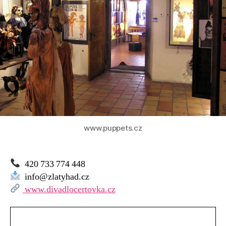
www.puppets.cz
420 733 774 448
info@zlatyhad.cz
www.divadlocertovka.cz