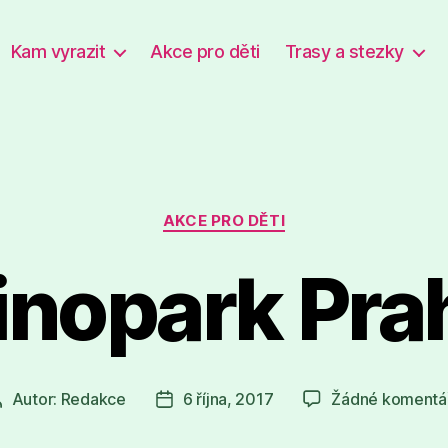
Kam vyrazit
Akce pro děti
Trasy a stezky
Rubriky
AKCE PRO DĚTI
inopark Pra
Autor:
Redakce
6 října, 2017
Žádné komentá
Autor
Datum
příspěvku
příspěvku