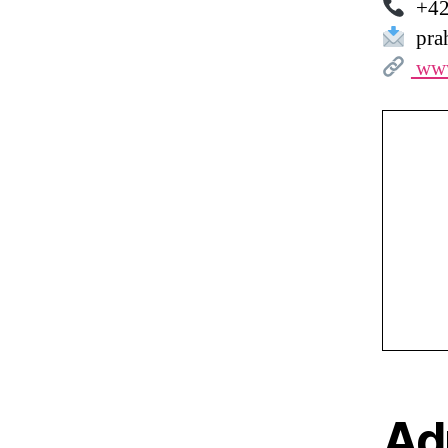
+42
prah
www
Ad