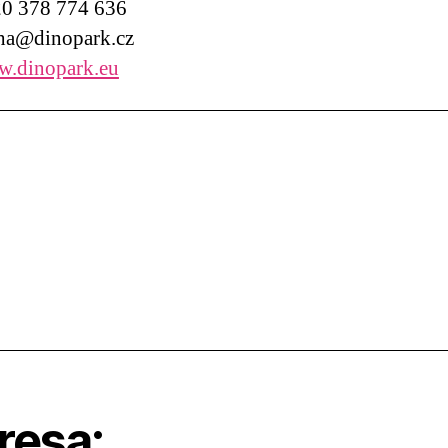
0 378 774 636
a@dinopark.cz
.dinopark.eu
resa: