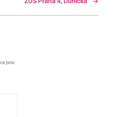
ZUŠ Praha 4, Dunická
→
ce jsou