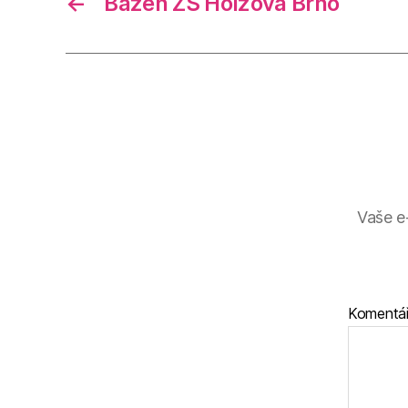
←
Bazén ZŠ Holzova Brno
Vaše e
Komentá