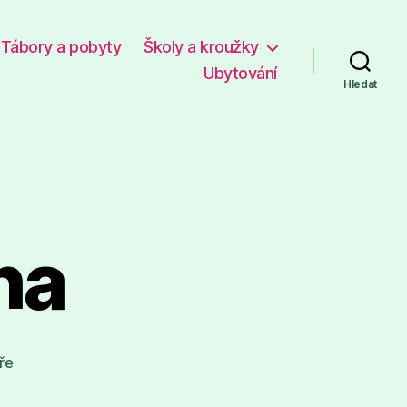
Tábory a pobyty
Školy a kroužky
Ubytování
Hledat
ha
u
ře
textu
s