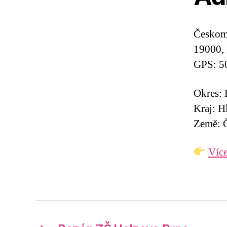
Českom
19000, 
GPS: 5
Okres: 
Kraj: H
Země: Č
Více